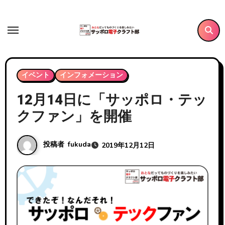
内
容
を
ス
キ
イベント
インフォメーション
ッ
プ
12月14日に「サッポロ・テッ
クファン」を開催
投稿者
fukuda
2019年12月12日