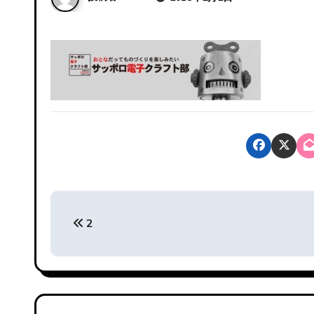
投
2
稿
ナ
ビ