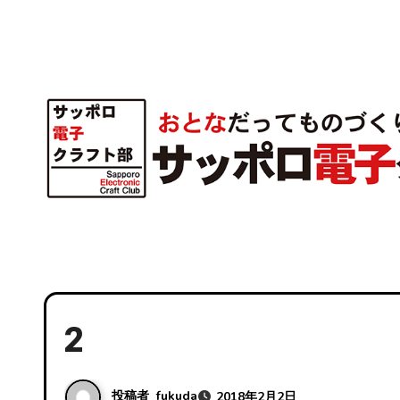
内
容
を
ス
キ
ッ
プ
2
投稿者
fukuda
2018年2月2日